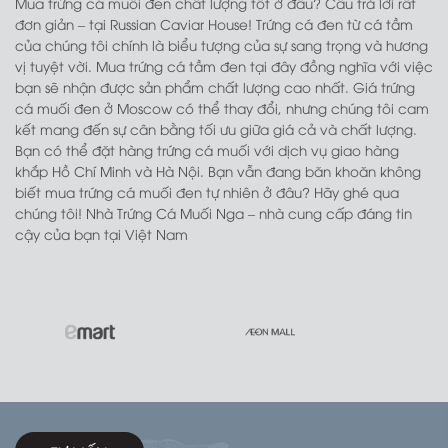
VNĐ trở lên.
Có thể giao hàng trong vòng hai giờ vào các ngày
trong tuần.
Mua trứng cá muối đen chất lượng tốt ở đâu? Câu trả lời rất
đơn giản – tại Russian Caviar House! Trứng cá đen từ cá tầm
của chúng tôi chính là biểu tượng của sự sang trọng và hương
vị tuyệt vời. Mua trứng cá tầm đen tại đây đồng nghĩa với việc
bạn sẽ nhận được sản phẩm chất lượng cao nhất. Giá trứng
cá muối đen ở Moscow có thể thay đổi, nhưng chúng tôi cam
kết mang đến sự cân bằng tối ưu giữa giá cả và chất lượng.
Bạn có thể đặt hàng trứng cá muối với dịch vụ giao hàng
khắp Hồ Chí Minh và Hà Nội. Bạn vẫn đang băn khoăn không
biết mua trứng cá muối đen tự nhiên ở đâu? Hãy ghé qua
chúng tôi! Nhà Trứng Cá Muối Nga – nhà cung cấp đáng tin
cậy của bạn tại Việt Nam