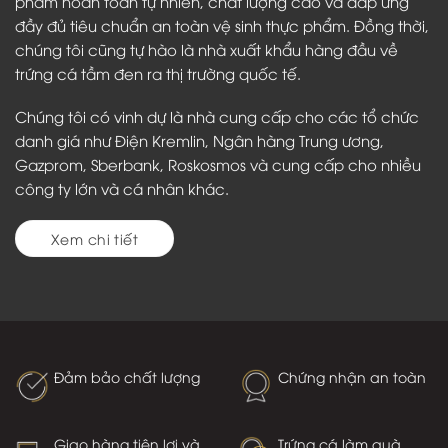
Chúng tôi là chủ sở hữu của tập đoàn nuôi trồng thủy sản
hàng đầu tại Nga, đặc biệt chuyên sản xuất trứng cá
muối từ cá tầm, với quy mô lớn.
Chúng tôi tự hào là nhà sản xuất hàng đầu các sản
phẩm hoàn toàn tự nhiên, chất lượng cao và đáp ứng
đầy đủ tiêu chuẩn an toàn vệ sinh thực phẩm. Đồng thời,
chúng tôi cũng tự hào là nhà xuất khẩu hàng đầu về
trứng cá tầm đen ra thị trường quốc tế.
Chúng tôi có vinh dự là nhà cung cấp cho các tổ chức
danh giá như Điện Kremlin, Ngân hàng Trung ương,
Gazprom, Sberbank, Roskosmos và cung cấp cho nhiều
công ty lớn và cá nhân khác.
Xem chi tiết