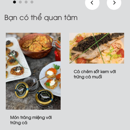
17/01/2025
phẩm
phẩm
14/02/2025
Bạn có thể quan tâm
Cá chẽm sốt kem với
trứng cá muối