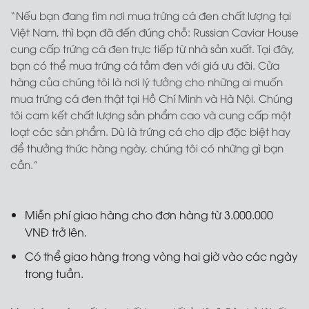
điểm bán chính thức của chúng tôi. Bạn cũng có thể
mua trứng cá đen của Russian Caviar House tại các
siêu thị lớn. Tuy nhiên, danh mục sản phẩm và giá cả
sẽ khác so với giá bán lẻ của chúng tôi.
“Nếu bạn đang tìm nơi mua trứng cá đen chất lượng tại
Việt Nam, thì bạn đã đến đúng chỗ: Russian Caviar House
cung cấp trứng cá đen trực tiếp từ nhà sản xuất. Tại đây,
bạn có thể mua trứng cá tầm đen với giá ưu đãi. Cửa
hàng của chúng tôi là nơi lý tưởng cho những ai muốn
mua trứng cá đen thật tại Hồ Chí Minh và Hà Nội. Chúng
tôi cam kết chất lượng sản phẩm cao và cung cấp một
loạt các sản phẩm. Dù là trứng cá cho dịp đặc biệt hay
để thưởng thức hàng ngày, chúng tôi có những gì bạn
cần.”
Miễn phí giao hàng cho đơn hàng từ 3.000.000