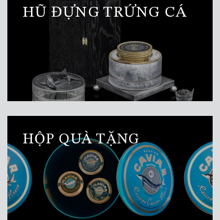
HŨ ĐỰNG TRỨNG CÁ
HỘP QUÀ TẶNG