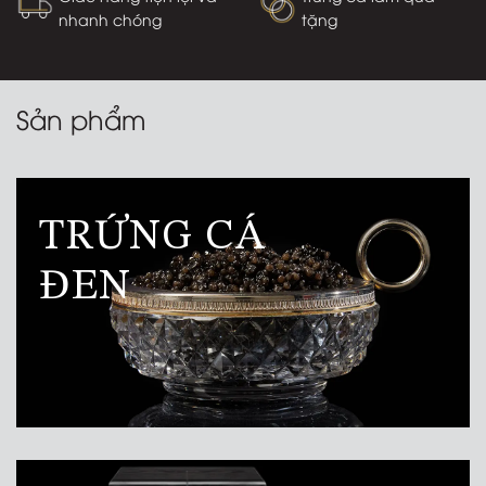
Đảm bảo chất lượng
Chứng nhận an toàn
Giao hàng tiện lợi và
Trứng cá làm quà
nhanh chóng
tặng
Sản phẩm
TRỨNG CÁ
ĐEN