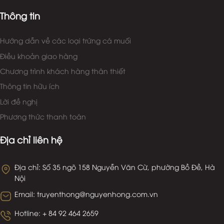
Thông tin
Hướng dẫn về các loại trứng cá muối
Điều khoản giao hàng
Chương trình khách hàng thân thiết
Thông tin hữu ích
Lời đề nghị
Phương thức thanh toán
Địa chỉ liên hệ
Địa chỉ: Số 35 ngõ 158 Nguyễn Văn Cừ, phường Bồ Đề, Hà
Nội
Email: truyenthong@nguyenhong.com.vn
Hotline: + 84 92 464 2659