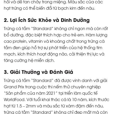
hồi và dễ tan chảy trong miệng. Màu sắc của các
hạt trứng có thể biến đổi từ bạch kim đến nâu.
2. Lợi Ích Sức Khỏe và Dinh Dưỡng
Trứng cá tầm “Standard” không chỉ ngon mà còn rất
bổ dưỡng, đặc biệt thích hợp cho trẻ em. Hàm lượng
cao protein, vitamin và khoáng chất trong trứng cá
tầm đen giúp hỗ trợ sự phát triển của hệ thống tim
mạch, kích thích hoạt động não, cải thiện thị lực và
tăng cường hệ miễn dịch.
3. Giải Thưởng và Đánh Giá
Trứng cá tầm “Standard” đã được vinh danh với giải
Grand Prix trong cuộc thi nếm thử chuyên nghiệp
“Sản phẩm của năm 2021” tại triển lãm quốc tế
WorldFood. Với tuổi khai thác cá là 10 năm, kích thước
hạt từ 1.5 – 2mm và màu sắc từ xám đậm đến nâu,
trứng cá tầm “Standard” không chỉ đẹp mắt mà còn