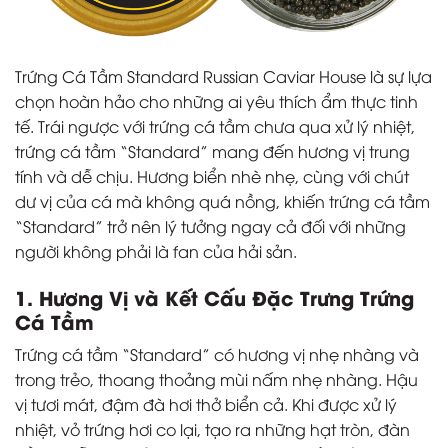
Trứng Cá Tầm Standard Russian Caviar House là sự lựa
chọn hoàn hảo cho những ai yêu thích ẩm thực tinh
tế. Trái ngược với trứng cá tầm chưa qua xử lý nhiệt,
trứng cá tầm “Standard” mang đến hương vị trung
tính và dễ chịu. Hương biển nhè nhẹ, cùng với chút
dư vị của cá mà không quá nồng, khiến trứng cá tầm
“Standard” trở nên lý tưởng ngay cả đối với những
người không phải là fan của hải sản.
1. Hương Vị và Kết Cấu Đặc Trưng Trứng
Cá Tầm
Trứng cá tầm “Standard” có hương vị nhẹ nhàng và
trong trẻo, thoang thoảng mùi nấm nhẹ nhàng. Hậu
vị tươi mát, đậm đà hơi thở biển cả. Khi được xử lý
nhiệt, vỏ trứng hơi co lại, tạo ra những hạt tròn, đàn